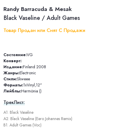
Randy Barracuda & Mesak
Black Vaseline / Adult Games
Товар Продан или Снят С Продажи
Состояние:
VG
Конверт:
Издание:
Finland 2008
Жанры:
Electronic
Стили:
Skweee
Форматы:
1xVinyl
,
12"
Лейблы:
Harmönia ()
ТрекЛист:
A1. Black Vaseline
A2. Black Vaseline (Eero Johannes Remix)
B1. Adult Games (Voc)