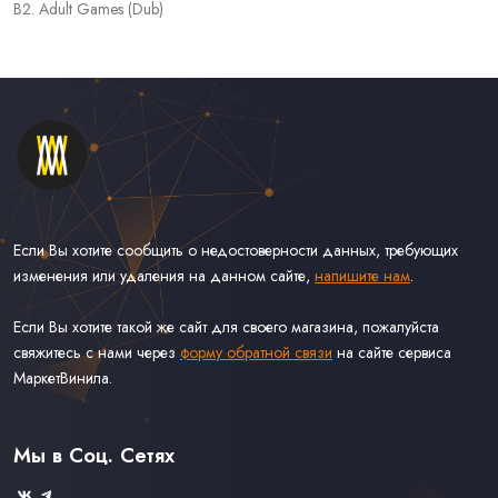
B2. Adult Games (Dub)
Если Вы хотите сообщить о недостоверности данных, требующих
изменения или удаления на данном сайте,
напишите нам
.
Если Вы хотите такой же сайт для своего магазина, пожалуйста
свяжитесь с нами через
форму обратной связи
на сайте сервиса
МаркетВинила.
Каталог Винила, CD и Кассет
Контакты
Доставка и Оплата
Мы в Соц. Сетях
Связаться С Нами