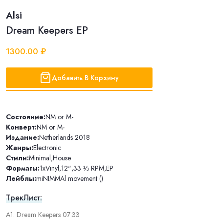
Alsi
Dream Keepers EP
1300.00 ₽
Добавить В Корзину
Состояние:
NM or M-
Конверт:
NM or M-
Издание:
Netherlands 2018
Жанры:
Electronic
Стили:
Minimal
,
House
Форматы:
1xVinyl
,
12"
,
33 ⅓ RPM
,
EP
Лейблы:
miNIMMAl movement ()
ТрекЛист:
A1. Dream Keepers 07:33