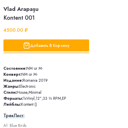
Vlad Arapașu
Kontent 001
4500.00 ₽
Добавить В Корзину
Состояние:
NM or M-
Конверт:
NM or M-
Издание:
Romania 2019
Жанры:
Electronic
Стили:
House
,
Minimal
Форматы:
1xVinyl
,
12"
,
33 ⅓ RPM
,
EP
Лейблы:
Kontent ()
ТрекЛист:
A1. Blue Birds