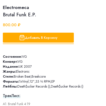
Electromeca
Brutal Funk E.P.
800.00 ₽
Добавить В Корзину
Состояние:
VG
Конверт:
VG
Издание:
UK 2007
Жанры:
Electronic
Стили:
Broken Beat
,
Breakcore
Форматы:
1xVinyl
,
12"
,
33 ⅓ RPM
,
EP
Лейблы:
Death$ucker Records ()
,
Death$ucker Records ()
ТрекЛист:
A1. Brutal Funk 4:19