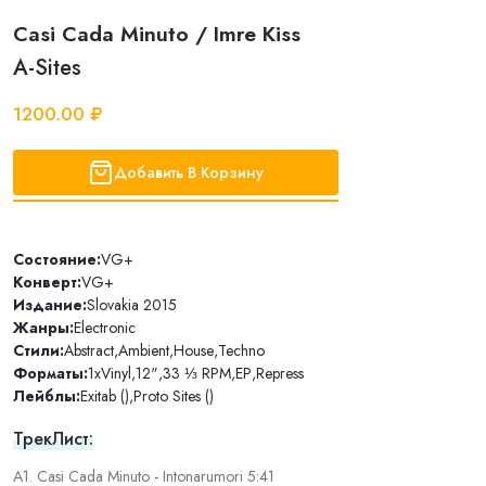
Casi Cada Minuto / Imre Kiss
A-Sites
1200.00 ₽
Добавить В Корзину
Состояние:
VG+
Конверт:
VG+
Издание:
Slovakia 2015
Жанры:
Electronic
Стили:
Abstract
,
Ambient
,
House
,
Techno
Форматы:
1xVinyl
,
12"
,
33 ⅓ RPM
,
EP
,
Repress
Лейблы:
Exitab ()
,
Proto Sites ()
ТрекЛист:
A1. Casi Cada Minuto - Intonarumori 5:41