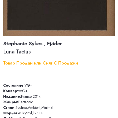
Stephanie Sykes , Fjäder
Luna Tactus
Товар Продан или Снят С Продажи
Состояние:
VG+
Конверт:
VG+
Издание:
France 2014
Жанры:
Electronic
Стили:
Techno
,
Ambient
,
Minimal
Форматы:
1xVinyl
,
12"
,
EP