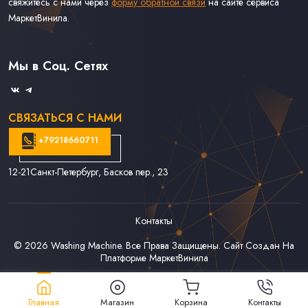
свяжитесь с нами через
форму обратной связи
на сайте сервиса
МаркетВинила.
Каталог Винила, CD и Кассет
Контакты
Доставка и Оплата
Мы в Соц. Сетях
Связаться С Нами
СВЯЗАТЬСЯ С НАМИ
+79218660711
12-21
Санкт-Петербург, Басков пер., 23
Контакты
© 2026
Washing Machine
. Все Права Защищены. Сайт Создан На
Платформе
МаркетВинила
Главная
Магазин
Корзина
Контакты