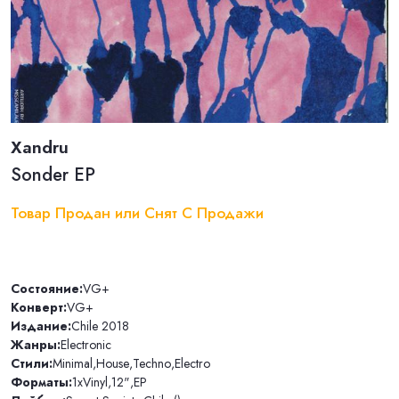
Xandru
Sonder EP
Товар Продан или Снят С Продажи
Состояние:
VG+
Конверт:
VG+
Издание:
Chile 2018
Жанры:
Electronic
Стили:
Minimal
,
House
,
Techno
,
Electro
Форматы:
1xVinyl
,
12"
,
EP