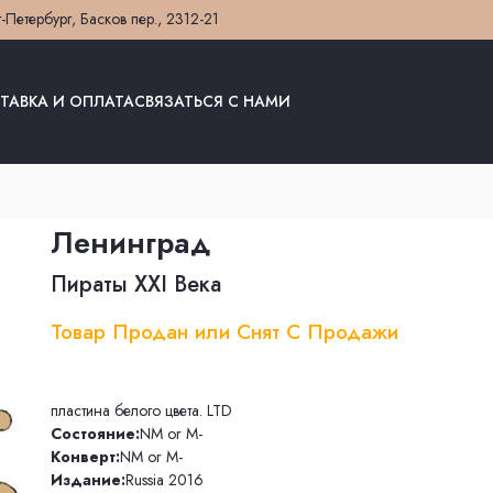
т-Петербург, Басков пер., 23
12-21
ТАВКА И ОПЛАТА
СВЯЗАТЬСЯ С НАМИ
Ленинград
Пираты XXI Века
Товар Продан или Снят С Продажи
пластина белого цвета. LTD
Состояние:
NM or M-
Конверт:
NM or M-
Издание:
Russia 2016