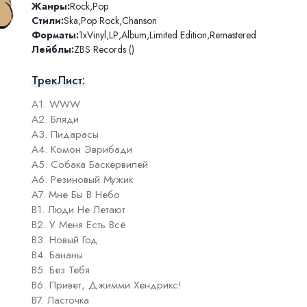
Жанры:
Rock
,
Pop
Стили:
Ska
,
Pop Rock
,
Chanson
Форматы:
1xVinyl
,
LP
,
Album
,
Limited Edition
,
Remastered
Лейблы:
ZBS Records ()
ТрекЛист:
A1. WWW
A2. Бляди
A3. Пидарасы
A4. Комон Эврибади
A5. Собака Баскервилей
A6. Резиновый Мужик
A7. Мне Бы В Небо
B1. Люди Не Летают
B2. У Меня Есть Всё
B3. Новый Год
B4. Бананы
B5. Без Тебя
B6. Привет, Джимми Хендрикс!
B7. Ласточка