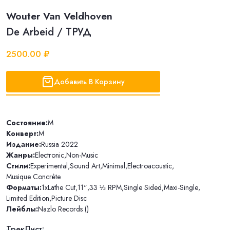
Wouter Van Veldhoven
De Arbeid / ТРУД
2500.00 ₽
Добавить В Корзину
Состояние:
M
Конверт:
M
Издание:
Russia 2022
Жанры:
Electronic
,
Non-Music
Стили:
Experimental
,
Sound Art
,
Minimal
,
Electroacoustic
,
Musique Concrète
Форматы:
1xLathe Cut
,
11"
,
33 ⅓ RPM
,
Single Sided
,
Maxi-Single
,
Limited Edition
,
Picture Disc
Лейблы:
Nazlo Records ()
ТрекЛист: