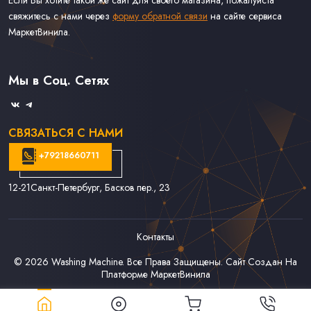
свяжитесь с нами через
форму обратной связи
на сайте сервиса
МаркетВинила.
Каталог Винила, CD и Кассет
Контакты
Доставка и Оплата
Мы в Соц. Сетях
Связаться С Нами
СВЯЗАТЬСЯ С НАМИ
+79218660711
12-21
Санкт-Петербург, Басков пер., 23
Контакты
© 2026
Washing Machine
. Все Права Защищены. Сайт Создан На
Платформе
МаркетВинила