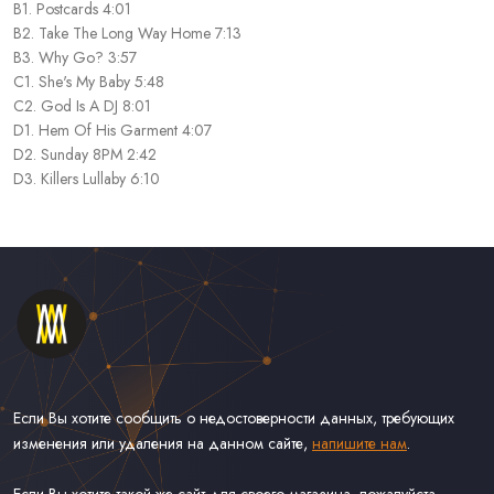
B1. Postcards 4:01
B2. Take The Long Way Home 7:13
B3. Why Go? 3:57
C1. She's My Baby 5:48
C2. God Is A DJ 8:01
D1. Hem Of His Garment 4:07
D2. Sunday 8PM 2:42
D3. Killers Lullaby 6:10
Если Вы хотите сообщить о недостоверности данных, требующих
изменения или удаления на данном сайте,
напишите нам
.
Если Вы хотите такой же сайт для своего магазина, пожалуйста