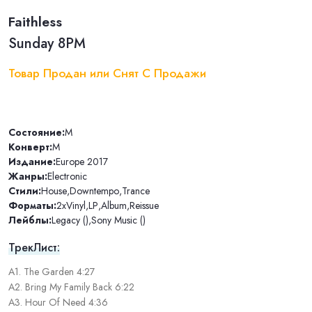
Faithless
Sunday 8PM
Товар Продан или Снят С Продажи
Состояние:
M
Конверт:
M
Издание:
Europe 2017
Жанры:
Electronic
Стили:
House
,
Downtempo
,
Trance
Форматы:
2xVinyl
,
LP
,
Album
,
Reissue
Лейблы:
Legacy ()
,
Sony Music ()
ТрекЛист:
A1. The Garden 4:27
A2. Bring My Family Back 6:22
A3. Hour Of Need 4:36