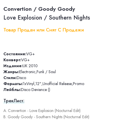
Convertion / Goody Goody
Love Explosion / Southern Nights
Товар Продан или Снят С Продажи
Состояние:
VG+
Конверт:
VG+
Издание:
UK 2010
Жанры:
Electronic
,
Funk / Soul
Стили:
Disco
Форматы:
1xVinyl
,
12"
,
Unofficial Release
,
Promo
Лейблы:
Disco Deviance ()
ТрекЛист:
A. Convertion - Love Explosion (Nocturnal Edit)
B. Goody Goody - Southern Nights (Nocturnal Edit)