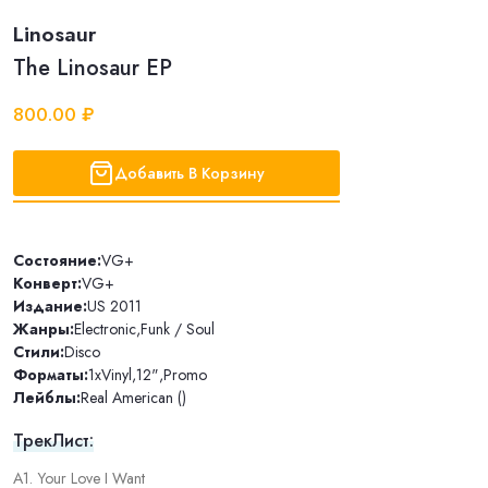
Linosaur
The Linosaur EP
800.00 ₽
Добавить В Корзину
Состояние:
VG+
Конверт:
VG+
Издание:
US 2011
Жанры:
Electronic
,
Funk / Soul
Стили:
Disco
Форматы:
1xVinyl
,
12"
,
Promo
Лейблы:
Real American ()
ТрекЛист:
A1. Your Love I Want