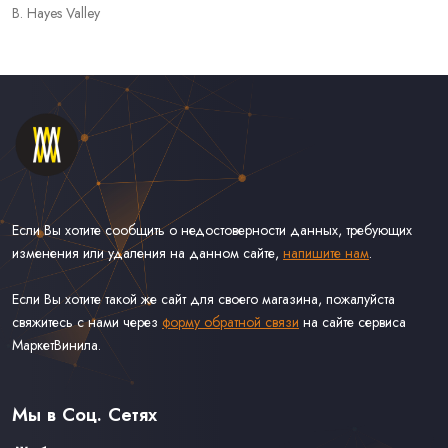
B. Hayes Valley
Если Вы хотите сообщить о недостоверности данных, требующих
изменения или удаления на данном сайте,
напишите нам
.
Если Вы хотите такой же сайт для своего магазина, пожалуйста
свяжитесь с нами через
форму обратной связи
на сайте сервиса
МаркетВинила.
Каталог Винила, CD и Кассет
Контакты
Доставка и Оплата
Мы в Соц. Сетях
Связаться С Нами