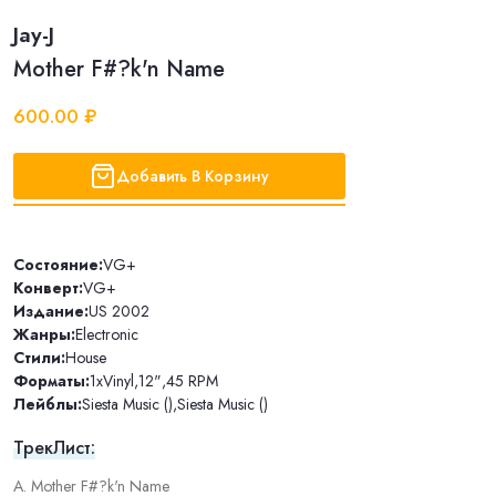
Jay-J
Mother F#?k'n Name
600.00 ₽
Добавить В Корзину
Состояние:
VG+
Конверт:
VG+
Издание:
US 2002
Жанры:
Electronic
Стили:
House
Форматы:
1xVinyl
,
12"
,
45 RPM
Лейблы:
Siesta Music ()
,
Siesta Music ()
ТрекЛист:
A. Mother F#?k'n Name