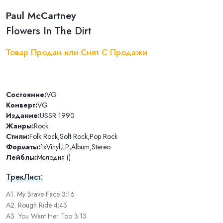
Paul McCartney
Flowers In The Dirt
Товар Продан или Снят С Продажи
Состояние:
VG
Конверт:
VG
Издание:
USSR 1990
Жанры:
Rock
Стили:
Folk Rock
,
Soft Rock
,
Pop Rock
Форматы:
1xVinyl
,
LP
,
Album
,
Stereo
Лейблы:
Мелодия ()
ТрекЛист:
A1. My Brave Face 3:16
A2. Rough Ride 4:43
A3. You Want Her Too 3:13