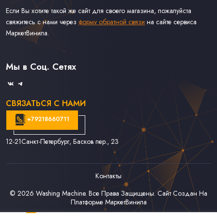
Если Вы хотите такой же сайт для своего магазина, пожалуйста
свяжитесь с нами через
форму обратной связи
на сайте сервиса
МаркетВинила.
Каталог Винила, CD и Кассет
Контакты
Доставка и Оплата
Мы в Соц. Сетях
Связаться С Нами
СВЯЗАТЬСЯ С НАМИ
+79218660711
12-21
Санкт-Петербург, Басков пер., 23
Контакты
© 2026
Washing Machine
. Все Права Защищены. Сайт Создан На
Платформе
МаркетВинила