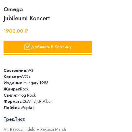
Omega
Jubileumi Koncert
1900.00 ₽
Добавить В Корзину
Состояние:
VG
Конверт:
VG+
Издание:
Hungary 1983
Жанры:
Rock
Стили:
Prog Rock
Форматы:
2xVinyl
,
LP
,
Album
Лейблы:
Pepita ()
ТрекЛист:
A1. Rákóczi Induló = Rákóczi-March