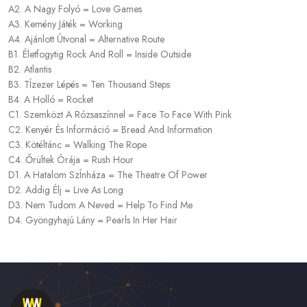
A2. A Nagy Folyó = Love Games
A3. Kemény Játék = Working
A4. Ajánlott Útvonal = Alternative Route
B1. Életfogytig Rock And Roll = Inside Outside
B2. Atlantis
B3. TÍzezer Lépés = Ten Thousand Steps
B4. A Holló = Rocket
C1. Szemközt A Rózsaszínnel = Face To Face With Pink
C2. Kenyér És Információ = Bread And Information
C3. Kötéltánc = Walking The Rope
C4. Őrültek Órája = Rush Hour
D1. A Hatalom SzÍnháza = The Theatre Of Power
D2. Addig Élj = Live As Long
D3. Nem Tudom A Neved = Help To Find Me
D4. Gyöngyhajú Lány = Pearls In Her Hair