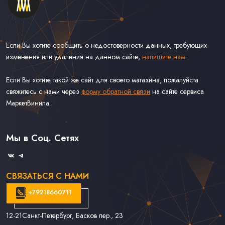
Если Вы хотите сообщить о недостоверности данных, требующих
изменения или удаления на данном сайте,
напишите нам
.
Если Вы хотите такой же сайт для своего магазина, пожалуйста
свяжитесь с нами через
форму обратной связи
на сайте сервиса
МаркетВинила.
Каталог Винила, CD и Кассет
Контакты
Доставка и Оплата
Мы в Соц. Сетях
Связаться С Нами
СВЯЗАТЬСЯ С НАМИ
+79218660711
12-21
Санкт-Петербург, Басков пер., 23