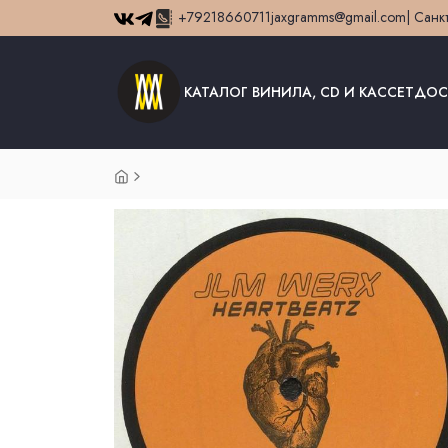
+79218660711
jaxgramms@gmail.com
| Санк
КАТАЛОГ ВИНИЛА, CD И КАССЕТ
ДОС