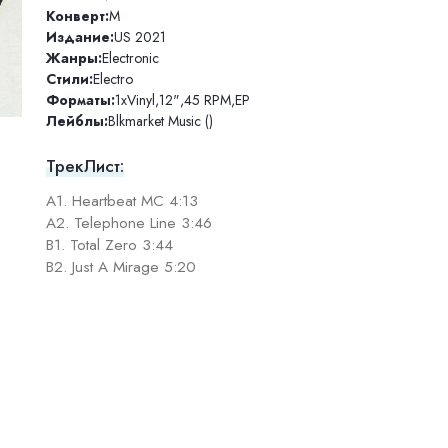
Конверт:
M
Издание:
US 2021
Жанры:
Electronic
Стили:
Electro
Форматы:
1xVinyl
,
12"
,
45 RPM
,
EP
Лейблы:
Blkmarket Music ()
ТрекЛист:
A1. Heartbeat MC 4:13
A2. Telephone Line 3:46
B1. Total Zero 3:44
B2. Just A Mirage 5:20