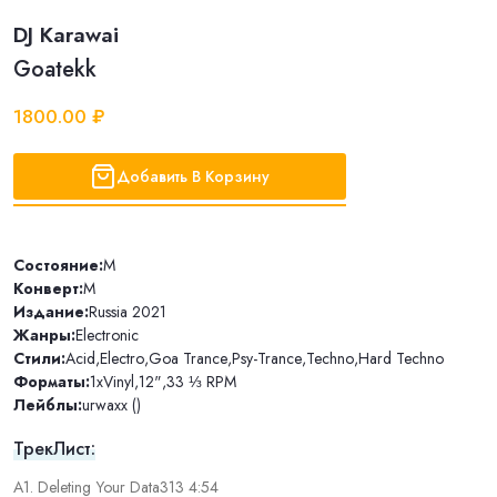
DJ Karawai
Goatekk
1800.00 ₽
Добавить В Корзину
Состояние:
M
Конверт:
M
Издание:
Russia 2021
Жанры:
Electronic
Стили:
Acid
,
Electro
,
Goa Trance
,
Psy-Trance
,
Techno
,
Hard Techno
Форматы:
1xVinyl
,
12"
,
33 ⅓ RPM
Лейблы:
urwaxx ()
ТрекЛист:
A1. Deleting Your Data313 4:54