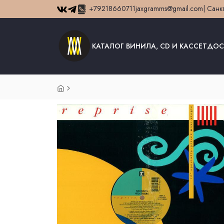
+79218660711
jaxgramms@gmail.com
| Санк
КАТАЛОГ ВИНИЛА, CD И КАССЕТ
ДОС