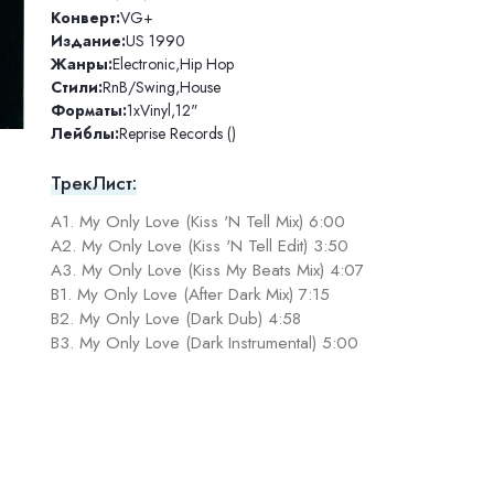
Конверт:
VG+
Издание:
US 1990
Жанры:
Electronic
,
Hip Hop
Стили:
RnB/Swing
,
House
Форматы:
1xVinyl
,
12"
Лейблы:
Reprise Records ()
ТрекЛист:
A1. My Only Love (Kiss 'N Tell Mix) 6:00
A2. My Only Love (Kiss 'N Tell Edit) 3:50
A3. My Only Love (Kiss My Beats Mix) 4:07
B1. My Only Love (After Dark Mix) 7:15
B2. My Only Love (Dark Dub) 4:58
B3. My Only Love (Dark Instrumental) 5:00