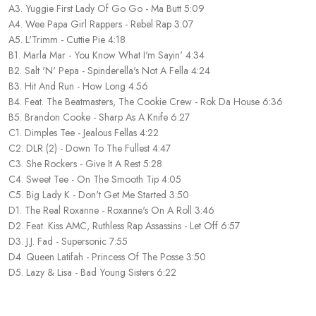
A3. Yuggie First Lady Of Go Go - Ma Butt 5:09
A4. Wee Papa Girl Rappers - Rebel Rap 3:07
A5. L'Trimm - Cuttie Pie 4:18
B1. Marla Mar - You Know What I'm Sayin' 4:34
B2. Salt 'N' Pepa - Spinderella's Not A Fella 4:24
B3. Hit And Run - How Long 4:56
B4. Feat. The Beatmasters, The Cookie Crew - Rok Da House 6:36
B5. Brandon Cooke - Sharp As A Knife 6:27
C1. Dimples Tee - Jealous Fellas 4:22
C2. DLR (2) - Down To The Fullest 4:47
C3. She Rockers - Give It A Rest 5:28
C4. Sweet Tee - On The Smooth Tip 4:05
C5. Big Lady K - Don't Get Me Started 3:50
D1. The Real Roxanne - Roxanne's On A Roll 3:46
D2. Feat. Kiss AMC, Ruthless Rap Assassins - Let Off 6:57
D3. J.J. Fad - Supersonic 7:55
D4. Queen Latifah - Princess Of The Posse 3:50
D5. Lazy & Lisa - Bad Young Sisters 6:22