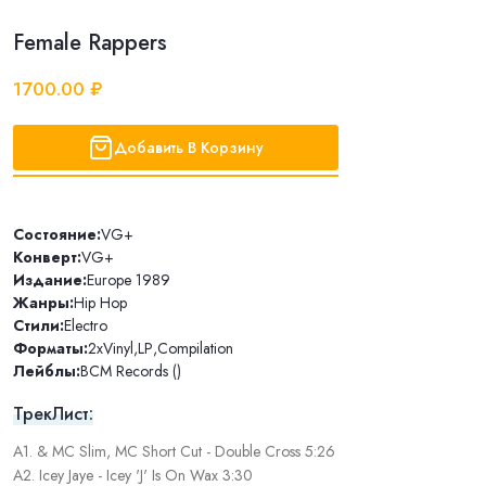
Female Rappers
1700.00 ₽
Добавить В Корзину
Состояние:
VG+
Конверт:
VG+
Издание:
Europe 1989
Жанры:
Hip Hop
Стили:
Electro
Форматы:
2xVinyl
,
LP
,
Compilation
Лейблы:
BCM Records ()
ТрекЛист:
A1. & MC Slim, MC Short Cut - Double Cross 5:26
A2. Icey Jaye - Icey 'J' Is On Wax 3:30