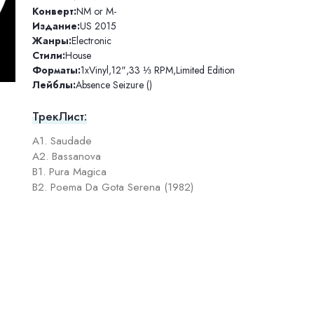
Конверт:
NM or M-
Издание:
US 2015
Жанры:
Electronic
Стили:
House
Форматы:
1xVinyl
,
12"
,
33 ⅓ RPM
,
Limited Edition
Лейблы:
Absence Seizure ()
ТрекЛист:
A1. Saudade
A2. Bassanova
B1. Pura Magica
B2. Poema Da Gota Serena (1982)