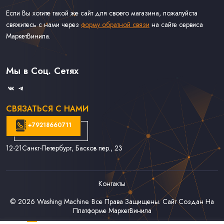
Если Вы хотите такой же сайт для своего магазина, пожалуйста
свяжитесь с нами через
форму обратной связи
на сайте сервиса
МаркетВинила.
Каталог Винила, CD и Кассет
Контакты
Доставка и Оплата
Мы в Соц. Сетях
Связаться С Нами
СВЯЗАТЬСЯ С НАМИ
+79218660711
12-21
Санкт-Петербург, Басков пер., 23
Контакты
© 2026
Washing Machine
. Все Права Защищены. Сайт Создан На
Платформе
МаркетВинила