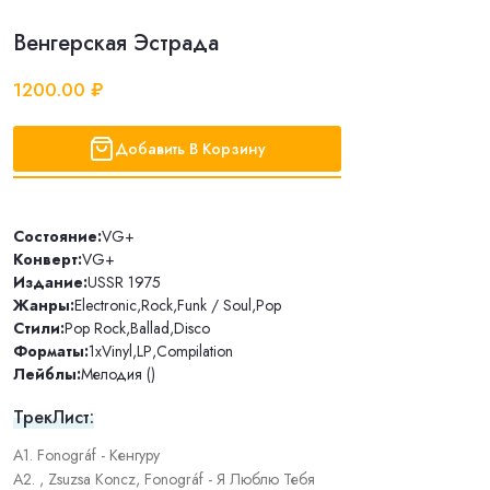
Венгерская Эстрада
1200.00 ₽
Добавить В Корзину
Состояние:
VG+
Конверт:
VG+
Издание:
USSR 1975
Жанры:
Electronic
,
Rock
,
Funk / Soul
,
Pop
Стили:
Pop Rock
,
Ballad
,
Disco
Форматы:
1xVinyl
,
LP
,
Compilation
Лейблы:
Мелодия ()
ТрекЛист:
A1. Fonográf - Кенгуру
A2. , Zsuzsa Koncz, Fonográf - Я Люблю Тебя