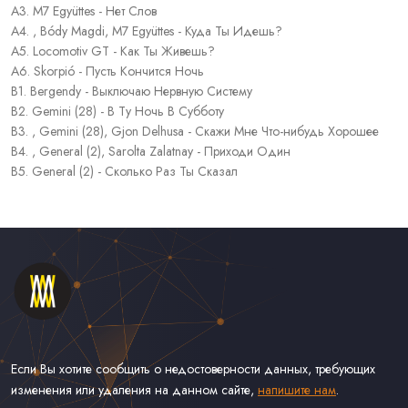
А3. M7 Együttes - Нет Слов
А4. , Bódy Magdi, M7 Együttes - Куда Ты Идешь?
А5. Locomotiv GT - Как Ты Живешь?
А6. Skorpió - Пусть Кончится Ночь
В1. Bergendy - Выключаю Нервную Систему
В2. Gemini (28) - В Ту Ночь В Субботу
В3. , Gemini (28), Gjon Delhusa - Скажи Мне Что-нибудь Хорошее
В4. , General (2), Sarolta Zalatnay - Приходи Один
В5. General (2) - Сколько Раз Ты Сказал
Если Вы хотите сообщить о недостоверности данных, требующих
изменения или удаления на данном сайте,
напишите нам
.