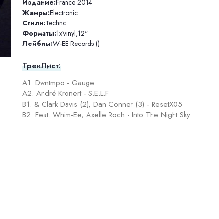
Издание:
France 2014
Жанры:
Electronic
Стили:
Techno
Форматы:
1xVinyl
,
12"
Лейблы:
W-EE Records ()
ТрекЛист:
A1. Dwntmpo - Gauge
A2. André Kronert - S.E.L.F.
B1. & Clark Davis (2), Dan Conner (3) - ResetX05
B2. Feat. Whim-Ee, Axelle Roch - Into The Night Sky