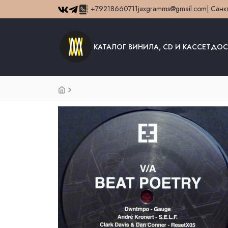
+79218660711
jaxgramms@gmail.com
| Санк
КАТАЛОГ ВИНИЛА, CD И КАССЕТ
ДОС