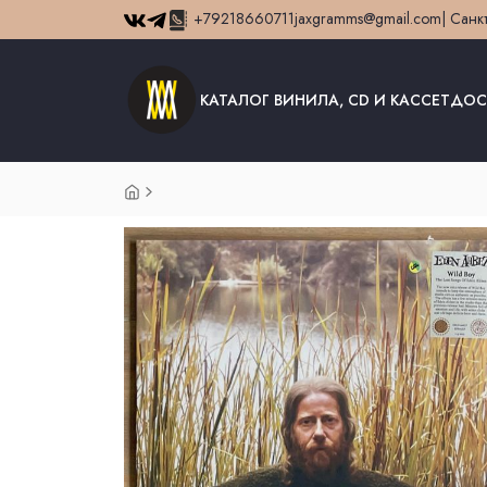
+79218660711
jaxgramms@gmail.com
| Санк
КАТАЛОГ ВИНИЛА, CD И КАССЕТ
ДОС