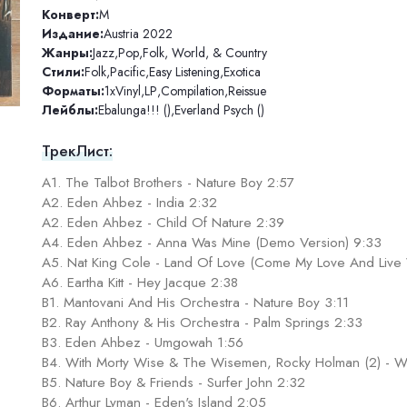
Конверт:
M
Издание:
Austria 2022
Жанры:
Jazz
,
Pop
,
Folk, World, & Country
Стили:
Folk
,
Pacific
,
Easy Listening
,
Exotica
Форматы:
1xVinyl
,
LP
,
Compilation
,
Reissue
Лейблы:
Ebalunga!!! ()
,
Everland Psych ()
ТрекЛист:
A1. The Talbot Brothers - Nature Boy 2:57
A2. Eden Ahbez - India 2:32
A2. Eden Ahbez - Child Of Nature 2:39
A4. Eden Ahbez - Anna Was Mine (Demo Version) 9:33
A5. Nat King Cole - Land Of Love (Come My Love And Live 
A6. Eartha Kitt - Hey Jacque 2:38
B1. Mantovani And His Orchestra - Nature Boy 3:11
B2. Ray Anthony & His Orchestra - Palm Springs 2:33
B3. Eden Ahbez - Umgowah 1:56
B4. With Morty Wise & The Wisemen, Rocky Holman (2) - W
B5. Nature Boy & Friends - Surfer John 2:32
B6. Arthur Lyman - Eden's Island 2:05