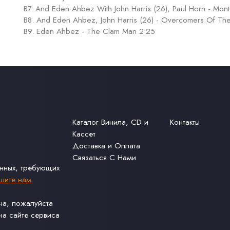
B7. And Eden Ahbez With John Harris (26), Paul Horn - Mon
B8. And Eden Ahbez, John Harris (26) - Overcomers Of Th
B9. Eden Ahbez - The Clam Man 2:25
Каталог Винила, CD и
Контакты
Кассет
Доставка и Оплата
Связаться С Нами
анных, требующих
шите нам
.
ина, пожалуйста
а сайте сервиса