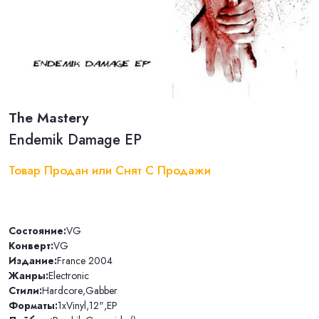
The Mastery
Endemik Damage EP
Товар Продан или Снят С Продажи
Состояние:
VG
Конверт:
VG
Издание:
France 2004
Жанры:
Electronic
Стили:
Hardcore
,
Gabber
Форматы:
1xVinyl
,
12"
,
EP