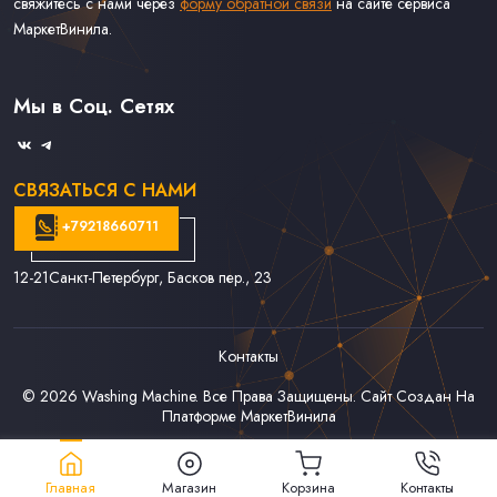
свяжитесь с нами через
форму обратной связи
на сайте сервиса
МаркетВинила.
Каталог Винила, CD и Кассет
Контакты
Доставка и Оплата
Мы в Соц. Сетях
Связаться С Нами
СВЯЗАТЬСЯ С НАМИ
+79218660711
12-21
Санкт-Петербург, Басков пер., 23
Контакты
© 2026
Washing Machine
. Все Права Защищены. Сайт Создан На
Платформе
МаркетВинила
Главная
Магазин
Корзина
Контакты