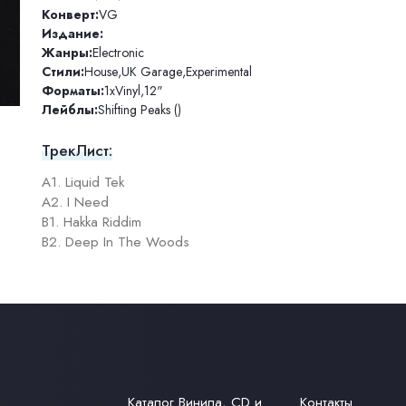
Конверт:
VG
Издание:
Жанры:
Electronic
Стили:
House
,
UK Garage
,
Experimental
Форматы:
1xVinyl
,
12"
Лейблы:
Shifting Peaks ()
ТрекЛист:
A1. Liquid Tek
A2. I Need
B1. Hakka Riddim
B2. Deep In The Woods
Каталог Винила, CD и
Контакты