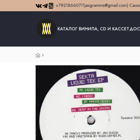
+79218660711
jaxgramms@gmail.com
| Санк
КАТАЛОГ ВИНИЛА, CD И КАССЕТ
ДОС